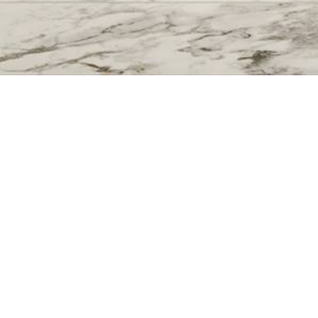
 più visionaria, nasce Reflex: una collezione un
ianti e profondi, come uno specchio antico segn
latinum, Bronze e Gold e nel decoro Chiffon. Un
emporanea, effetti luminosi scenografici e una
leganti illusioni ottiche.