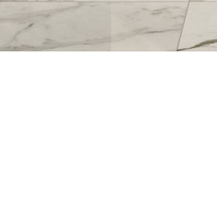
TUTTE LE COLLEZIONI
Quando la creatività incontra l’artigianalità
trasforma l’ambiente, creando riflessi cang
tempo. Reflex è disponibile nei tre colori P
proposta ideale per chi cerca eleganza cont
che si reinventa attraverso la luce, creando e