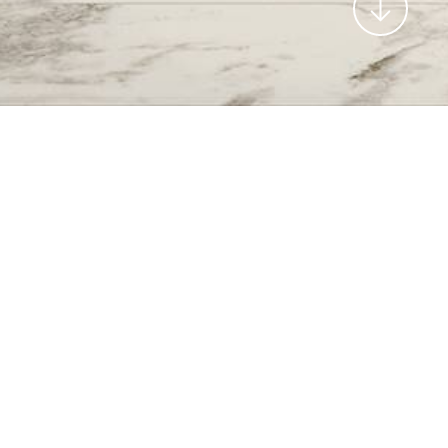
ica che
CATALOGO
ato dal
TEXTURES LOW RES
a
SCHEDA TECNICA
 materia